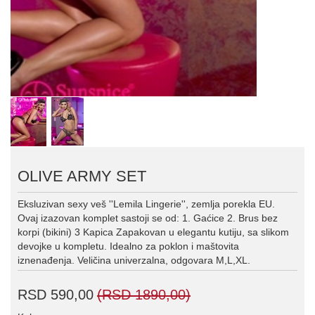
OLIVE ARMY SET
Eksluzivan sexy veš ''Lemila Lingerie'', zemlja porekla EU.
Ovaj izazovan komplet sastoji se od: 1. Gaćice 2. Brus bez
korpi (bikini) 3 Kapica Zapakovan u elegantu kutiju, sa slikom
devojke u kompletu. Idealno za poklon i maštovita
iznenađenja. Veličina univerzalna, odgovara M,L,XL.
RSD 590,00
(RSD 1890,00)