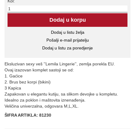
Kol:
Eksluzivan sexy veš ''Lemila Lingerie'', zemlja porekla EU.
Ovaj izazovan komplet sastoji se od:
1. Gaćice
2. Brus bez korpi (bikini)
3 Kapica
Zapakovan u elegantu kutiju, sa slikom devojke u kompletu.
Idealno za poklon i maštovita iznenađenja.
Veličina univerzalna, odgovara M,L,XL.
ŠIFRA ARTIKLA: 81230